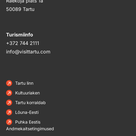
Raekoja plats 1a
50089 Tartu
Turismiinfo
+372 744 2111
info@visittartu.com
Tartu linn
Kultuuriaken
Tartu korraldab
Lõuna-Eesti
Puhka Eestis
Andmekaitsetingimused