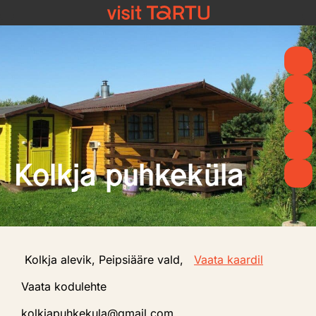
content
Kolkja puhkeküla
Kolkja alevik, Peipsiääre vald,
Vaata kaardil
Vaata kodulehte
kolkjapuhkekula@gmail.com