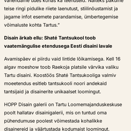
vahendame uues kohas ka teenuseid. Näiteks pakume
teise ringi pidulike riiete laenutust, stiilinõustamist ja
jagame infot esemete parandamise, ümbertegemise
võimaluste kohta Tartus.”
Disain ärkab ellu: Shaté Tantsukool toob
vaatemängulise etendusega Eesti disaini lavale
Avamispäev ei piirdu vaid lintide lõikamisega. Kell 16
algav moeshow toob Raekoja platsile värvika valiku
Tartu disaini. Koostöös Shaté Tantsukooliga valmiv
moeetendus esitleb tantsukooli noori andekaid
tantsijaid ja disainerite unikaalset loomingut.
HOPP Disain galerii on Tartu Loomemajanduskeskuse
poolt hallatav disainigalerii, mis on tuntud oma
pühendumuse poolest võimestada kohalikke
disainereid ja väärtustada kodumaist loomingut.