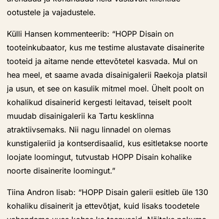
ootustele ja vajadustele.
Külli Hansen kommenteerib: “HOPP Disain on
tooteinkubaator, kus me testime alustavate disainerite
tooteid ja aitame nende ettevõtetel kasvada. Mul on
hea meel, et saame avada disainigalerii Raekoja platsil
ja usun, et see on kasulik mitmel moel. Ühelt poolt on
kohalikud disainerid kergesti leitavad, teiselt poolt
muudab disainigalerii ka Tartu kesklinna
atraktiivsemaks. Nii nagu linnadel on olemas
kunstigaleriid ja kontserdisaalid, kus esitletakse noorte
loojate loomingut, tutvustab HOPP Disain kohalike
noorte disainerite loomingut.”
Tiina Andron lisab: “HOPP Disain galerii esitleb üle 130
kohaliku disainerit ja ettevõtjat, kuid lisaks toodetele