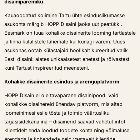
disainiparemiku.
Kauaoodatud kolimine Tartu ühte esinduslikumasse
asukohta märgib HOPP Disaini jaoks uut peatükki.
Eesmärk on tuua kohalike disainerite looming tartlastele
ja linna külalistele lähemale kui kunagi varem. Uues
asukohas ootab külastajaid hoolikalt kureeritud valik
Eesti disaini: alates unikaalsetest ehetest ja rõivastest
kuni Tartust inspireeritud meeneteni.
Kohalike disainerite esindus ja arenguplatvorm
HOPP Disain ei ole tavapärane disainipood, vaid
kohalikke disainereid ühendav platvorm, mis aitab
loomeinimesi esile tõsta ja toimib väärtusliku
tagasisidekanalina – disainerid saavad vahetut infot
klientidelt enda loodud toodete kohta ning võimaluse
arendada ja kohandada neid vastavalt klientide