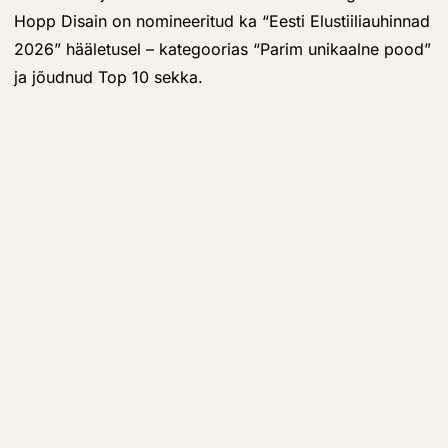
Hopp Disain on nomineeritud ka “Eesti Elustiiliauhinnad
2026” hääletusel – kategoorias “Parim unikaalne pood”
ja jõudnud Top 10 sekka.
HOPP Disaini avamine selle uues asukohas, Küüni 2,
toimub neljapäeval 21. mail kell 16 ja on avatud kogu
linnarahvale.
HOPP Disain
on edaspidi avatud: E–R 11–19, L 11–15.
Lisainfot annab Tiina Andron: tiina@lmk.ee.
Facebook
/
Instagram
Veel samal teemal